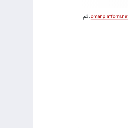
omanplatform.ne
، ثم