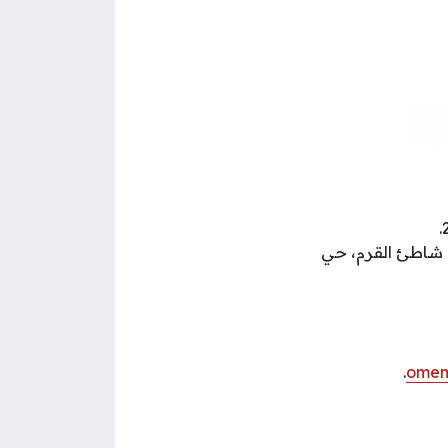
 شاطئ القرم، حي
.
omem