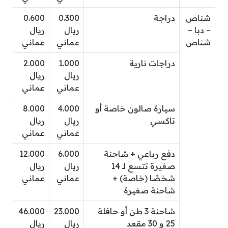
شناص
دراجة
0.300
0.600
– دبا –
ريال
ريال
شناص
عماني
عماني
دراجات نارية
1.000
2.000
ريال
ريال
عماني
عماني
سيارة صالون خاصة أو
4.000
8.000
تاكسي
ريال
ريال
عماني
عماني
دفع رباعي + شاحنة
6.000
12.000
صغيرة تتسع لـ 14
ريال
ريال
شخصًا (خاصة) +
عماني
عماني
شاحنة صغيرة
شاحنة 3 طن أو حافلة
23.000
46.000
25 و 30 مقعد
ريال
ريال