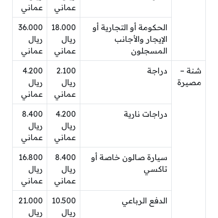
عماني
عماني
الحكومة أو التجارية أو
18.000
36.000
الإيجار والأجانب
ريال
ريال
المسجلون
عماني
عماني
شنة –
دراجة
2.100
4.200
مصيرة
ريال
ريال
عماني
عماني
دراجات نارية
4.200
8.400
ريال
ريال
عماني
عماني
سيارة صالون خاصة أو
8.400
16.800
تاكسي
ريال
ريال
عماني
عماني
الدفع الرباعي
10.500
21.000
ريال
ريال