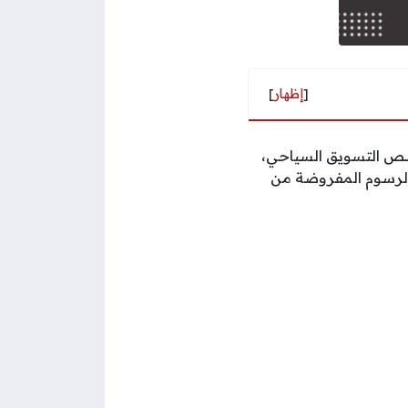
[
إظهار
]
ص التسويق السياحي،
الرسوم المفروضة من