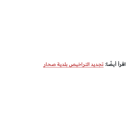
اقرأ أيضًا:
تجديد التراخيص بلدية صحار