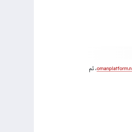
omanplatform.n
، ثم