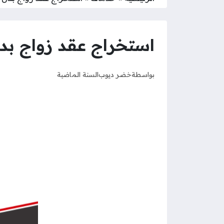
استخراج عقد زواج بد
بواسطة
خضر ديوب
السنة الماضية