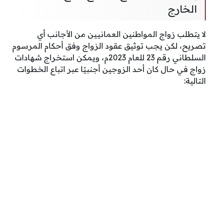
الخارج
لا يتطلب زواج المواطنين العمانيين من الأجانب أي
تصريح، لكن يجب توثيق عقود الزواج وفق أحكام المرسوم
السلطاني رقم 23 للعام 2023م، ويمكن استخراج شهادات
زواج في حال كان أحد الزوجين أجنبيًا عبر اتباع الخطوات
التالية: