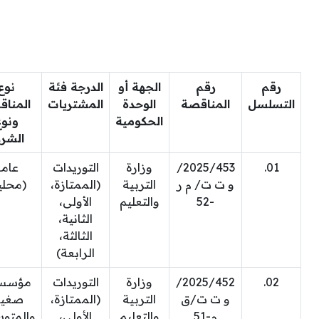
رقم
رقم
الجهة أو
الدرجة فئة
نوع
التسلسل
المناقصة
الوحدة
المشتريات
المنا
الحكومية
ونو
الشر
01.
2025/453/
وزارة
التوريدات
عام
و ت ت/ م ر
التربية
(الممتازة،
(محلي
-52
والتعليم
الأولى،
الثانية،
الثالثة،
الرابعة)
02.
2025/452/
وزارة
التوريدات
مؤسس
و ت ت/ق
التربية
(الممتازة،
صغير
م-51
والتعليم
الأولى،
والمتو