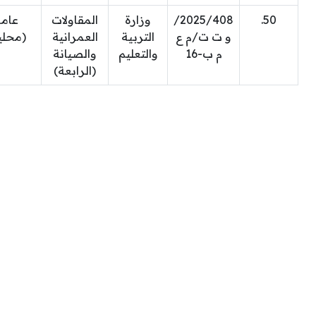
50.
2025/408/
وزارة
المقاولات
عام
و ت ت/م ع
التربية
العمرانية
(محلي
م ب-16
والتعليم
والصيانة
(الرابعة)