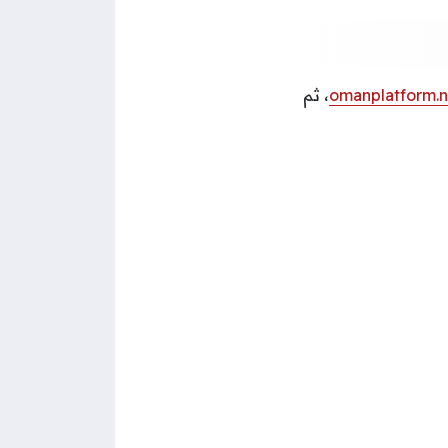
omanplatform.n
، ثم