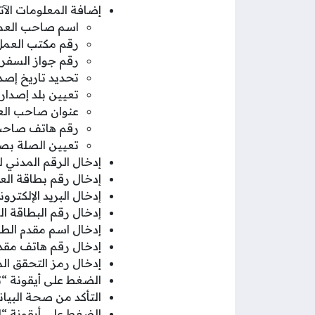
إضافة المعلومات الآ
اسم صاحب العم
رقم مكتب العم
رقم جواز السفر
تحديد تاريخ إص
تعيين بلد إصدا
عنوان صاحب العم
رقم هاتف صاحب
تعيين الصلة بص
إدخال الرقم المدني
إدخال رقم بطاقة الع
إدخال البريد الإلكت
إدخال رقم البطاقة ا
إدخال اسم مقدم الطل
إدخال رقم هاتف مقدم
إدخال رمز التحقق ا
الضغط على أيقونة “ت
التأكد من صحة البيان
الضغط على أيقونة “إ