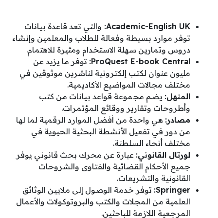
Academic-English UK
:
والتي تعد قاعدة بيانات
توفر موارد بسيطة وفعالة للطلاب والمعلمين وإنشاء
دروس وتمارين سهلة الاستخدام ومثيرة للاهتمام.
ProQuest E-book Central
:
توفر ما يزيد عن
مليون عنوان لكتب إلكترونية لناشرين موثوقين في
مختلف مجالات المواضيع الأكاديمية.
المنهل:
يضم مجموعة قواعد بيانات من كتب
وأطروحات وتقارير ووقائع المؤتمرات.
مصادر:
هي واحدة من أفضل الموارد الرقمية لما لها
من دور في تفعيل الأنشطة البحثية الحيوية في
مختلف أنحاء السلطنة.
لورتال القانوني:
عبارة عن محرك بحث قانوني يوفر
جميع الأحكام القضائية والفتاوى والشروحات
القانونية والتشريعات.
Springer
:
توفر خدمة الوصول إلى ملايين الوثائق
العلمية من المجلات والكتب والبروتوكولات والأعمال
المرجعية اللازمة للباحثين.