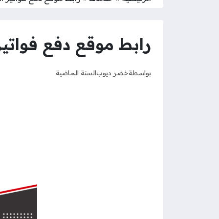
رابط موقع دفع فواتير
بواسطة
خضر ديوب
السنة الماضية