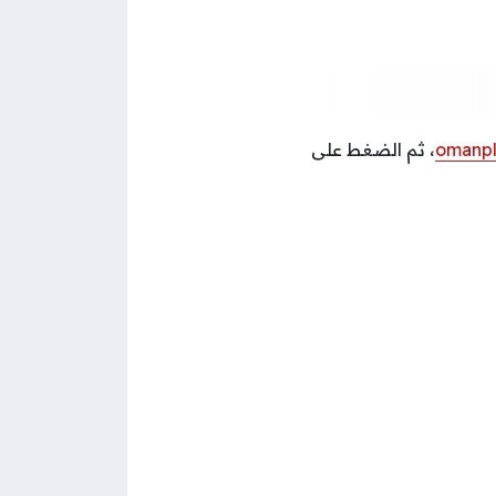
omanpl
، ثم الضغط على