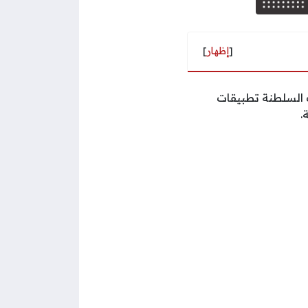
[
إظهار
]
 السلطنة تطبيقات
.