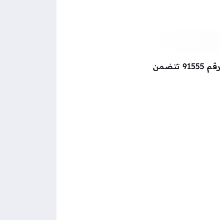
*555#، أو عن طريق إرسال رسالة إلى الرقم 91555 تتضمن