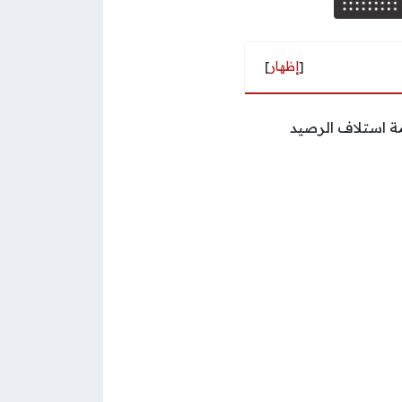
[
إظهار
]
مة استلاف الرصيد