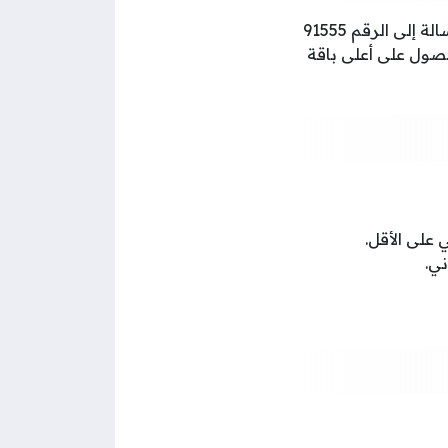
يمكن استلاف رصيد حياك من عمانتل عبر الاتصال على الرمز *555#، أو من خلال إرسال رسالة إلى الرقم 91555
 أو غيرها)، كما يمكن الحصول على أعلى باقة