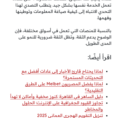
تعمل الخدمة نفسها بشكل جيد. يتطلب التصدي لهذا
التحدي الانتباه إلى كيفية صياغة المعلومات وتوطينها
وفهمها.
بالنسبة للمنصات التي تعمل في أسواق مختلفة، فإن
الوضوح يدعم الثقة. وتظل الثقة ضرورية للنمو على
المدى الطويل.
اقرأ أيضًا:
لماذا يحتاج قارئ الأخبار إلى عادات أفضل مع
التحديثات المستمرة؟
لماذا يفضل المصريون Melbet على الطرق
التقليدية؟
دليل الساهر في القاهرة: كنوز مخفية وأماكن لا تهدأ
تجاوز القيود الجغرافية على الإنترنت: الحلول
والمخاطر
تنزيل التقويم الهجري العماني 2025