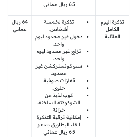
6.5 ريال عماني.
تذكرة اليوم
تذكرة لخمسة
64 ريال
الكامل
أشخاص.
عماني
العائلية
دخول غير محدود ليوم
واحد.
تزلج غير محدود ليوم
واحد.
سنو كونستركشن غير
محدود.
قفازات صوفية.
حلوى.
كوب لذيذ من
الشوكولاتة الساخنة.
خزانة
إمكانية ترقية التذكرة
للقاء البطاريق بسعر
6.5 ريال عماني.