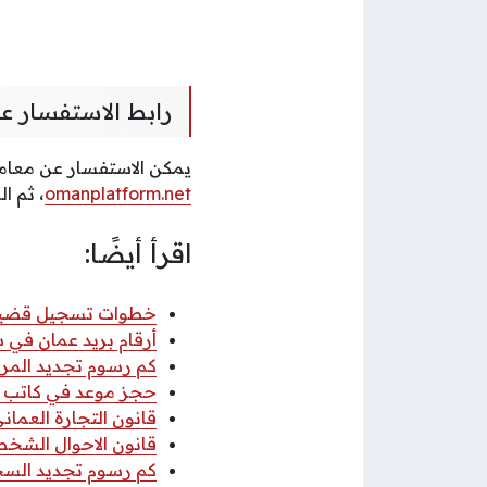
رابط الاستفسار عن 
يمكن الاستفسار عن معاملة
omanplatform.net
، ثم ا
اقرأ أيضًا:
خطوات تسجيل قضية عب
أرقام بريد عمان في سلطنة عمان
كم رسوم تجديد المركب
حجز موعد في كاتب ا
قانون التجارة العماني 2026 pdf كا
قانون الاحوال الشخصي
كم رسوم تجديد السجل 