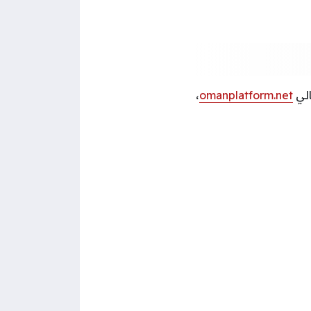
الي
omanplatform.net
،