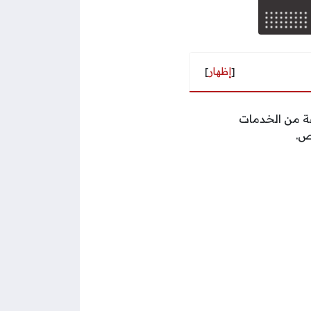
[
إظهار
]
عة من الخدمات
ص.