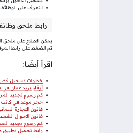
تسجيل الدخول برقم ا
التعرف على الوظائف 
رابط ملحق وظائف 
يمكن الاطلاع على ملحق ال
ثم الضغط على رابط المو
اقرأ أيضًا:
خطوات تسجيل قضية عب
أرقام بريد عمان في سلطنة عمان
كم رسوم تجديد المركب
حجز موعد في كاتب ا
قانون التجارة العماني 2026 pdf كا
قانون الاحوال الشخصي
كم رسوم تجديد السجل 
رابط تحميل تطبيق مكتب