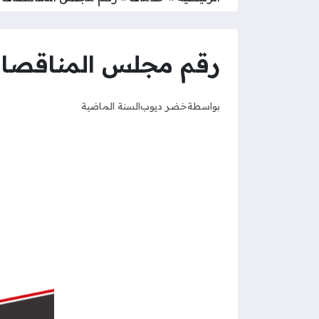
رقم مجلس المناقصا
بواسطة
خضر ديوب
السنة الماضية