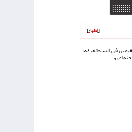
[
إظهار
]
قيمين في السلطنة، كما
جتماعي.