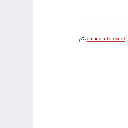
ي
omanplatform.net
، ثم