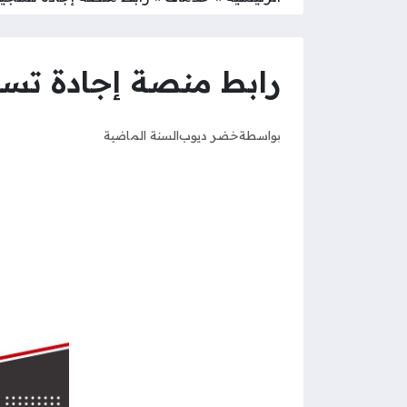
رابط منصة إجادة تسجيل دخول
بواسطة
خضر ديوب
السنة الماضية