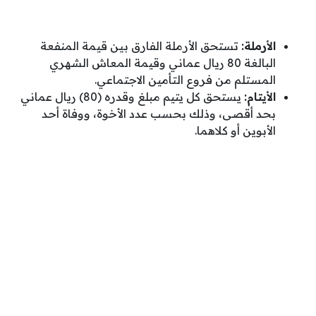
الأرملة:
تستحق الأرملة الفارق بين قيمة المنفعة
البالغة 80 ريال عماني وقيمة المعاش الشهري
المستلم من فروع التأمين الاجتماعي.
الأيتام:
يستحق كل يتيم مبلغ وقدره (80) ريال عماني
بحد أقصى، وذلك بحسب عدد الأخوة، ووفاة أحد
الأبوين أو كلاهما.