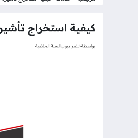
كيفية استخراج تأشير
بواسطة
خضر ديوب
السنة الماضية