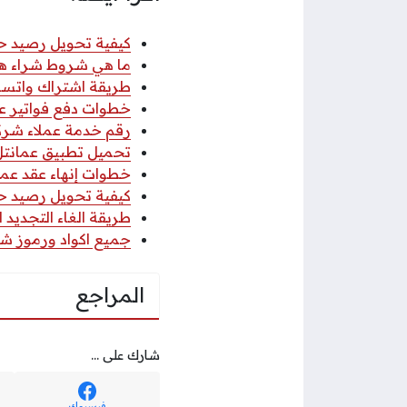
كيفية تحويل رصيد حياك
ما هي شروط شراء هاتف
طريقة اشتراك واتساب 
خطوات دفع فواتير عمان
رقم خدمة عملاء شركة عمانتل 2026 الر
تحميل تطبيق عمانتل Omantel للأندرويد والآيفون 6
خطوات إنهاء عقد عمان
كيفية تحويل رصيد حياك
طريقة الغاء التجديد الت
جميع اكواد ورموز شبك
المراجع
شارك على ...
فيسبوك