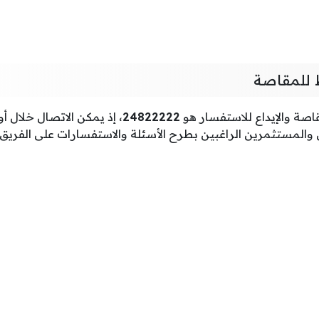
للمقاصة
صة والإيداع للاستفسار هو
24822222
، إذ يمكن الاتصال خلال أ
 والمستثمرين الراغبين بطرح الأسئلة والاستفسارات على الفري