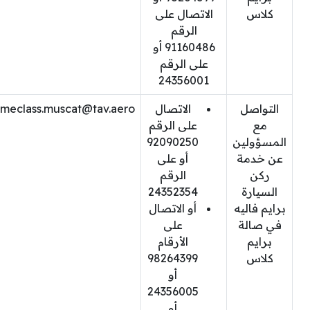
كلاس
الاتصال على
الرقم
91160486 أو
على الرقم
24356001
التواصل
الاتصال
imeclass.muscat@tav.aero
مع
على الرقم
المسؤولين
92090250
عن خدمة
أو على
ركن
الرقم
السيارة
24352354
برايم فاليه
أو الاتصال
في صالة
على
برايم
الأرقام
كلاس
98264399
أو
24356005
أو