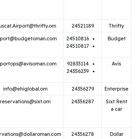
scat.Airport@thrifty.om
24521189
Thrifty
rport@budgetoman.com
24510816
Budget
24510817
rportops@avisoman.com
92833114
Avis
24356239
info@ehiglobal.om
24356279
Enterprise
reservations@sixt.om
24356287
Sixt Rent
a car
rvations@dollaroman.com
24356278
Dollar