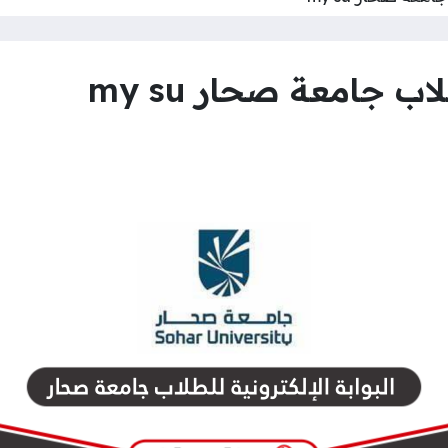
اب جامعة صحار my su