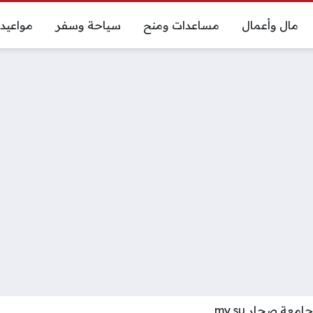
مال وأعمال
مساعدات ومنح
سياحة وسفر
مواعيد
امعة صحار my su